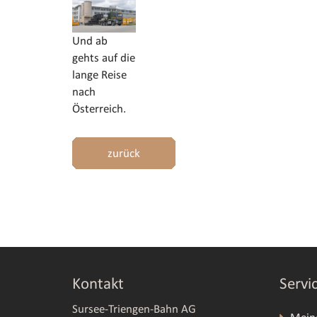
Und ab
gehts auf die
lange Reise
nach
Österreich.
zurück
Kontakt
Servi
Sursee-Triengen-Bahn AG