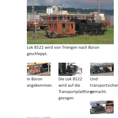
Lok 8522 wird von Triengen nach Büron
geschleppt.
In Büron
Die Lok 8522
Und
angekommen.
wird auf die
transportsiche
Transportplattform
gemacht.
gezogen.