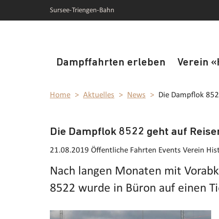
Skip
Skip
Sursee-Triengen-Bahn
to
to
navigation
main
(Press
content
Enter)
(Press
Dampffahrten erleben
Verein «
Enter)
Home
Aktuelles
News
Die Dampflok 8522
Die Dampflok 8522 geht auf Reise
21.08.2019
Öffentliche Fahrten Events Verein His
Nach langen Monaten mit Vorabkl
8522 wurde in Büron auf einen Tie